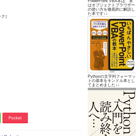
PowerPoint VBA本は、実
はオブジェクトブラウザー
の使い方を徹底的に解説し
た本です↓↓
ンク］
Pythonの文字列フォーマッ
トの基本をキンドル本とし
てまとめました↓↓
Pocket