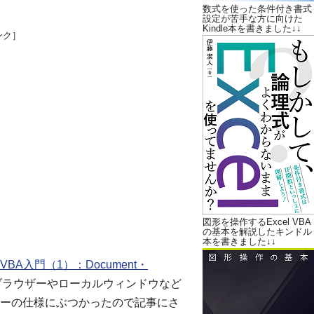
数式を使った条件付き書式
設定が苦手な方に向けた
Kindle本を書きました↓↓
ンク］
図形を操作するExcel VBA
の基本を解説したキンドル
本を書きました↓↓
 VBA入門（1）：Document・
ブラウザーやローカルウィンドウなど
ーの仕様にぶつかったので記事にさ