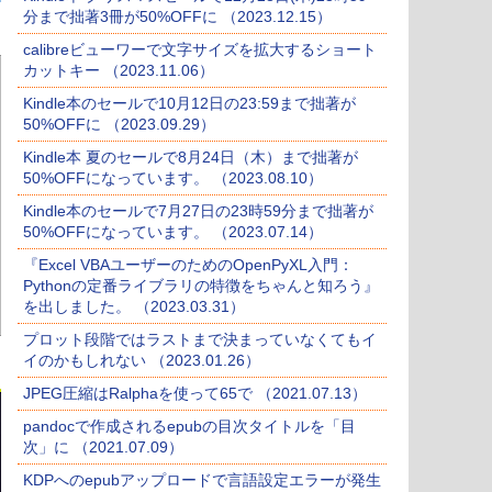
分まで拙著3冊が50%OFFに （2023.12.15）
calibreビューワーで文字サイズを拡大するショート
カットキー （2023.11.06）
Kindle本のセールで10月12日の23:59まで拙著が
50%OFFに （2023.09.29）
Kindle本 夏のセールで8月24日（木）まで拙著が
50%OFFになっています。 （2023.08.10）
Kindle本のセールで7月27日の23時59分まで拙著が
50%OFFになっています。 （2023.07.14）
『Excel VBAユーザーのためのOpenPyXL入門：
Pythonの定番ライブラリの特徴をちゃんと知ろう』
を出しました。 （2023.03.31）
プロット段階ではラストまで決まっていなくてもイ
イのかもしれない （2023.01.26）
JPEG圧縮はRalphaを使って65で （2021.07.13）
pandocで作成されるepubの目次タイトルを「目
次」に （2021.07.09）
KDPへのepubアップロードで言語設定エラーが発生