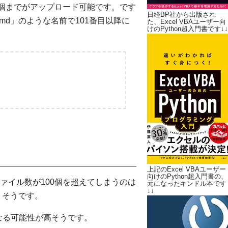
0個までがアップロード可能です。です
日経BP社から出版され
z.md」のような名前で101番目以降に
た、Excel VBAユーザー向
けのPython超入門書です↓↓
上記のExcel VBAユーザー
向けのPython超入門書の、
ァイル数が100個を超えてしまうのは
元になったキンドル本です
↓↓
りそうです。
なる可能性が高そうです。