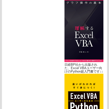
日経BP社から出版され
た、Excel VBAユーザー向
けのPython超入門書です↓↓