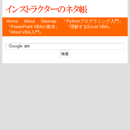
Home
About
Sitemap
『Pythonプログラミング入門』
『PowerPoint VBAの教本』
『理解するExcel VBA』
『Word VBA入門』