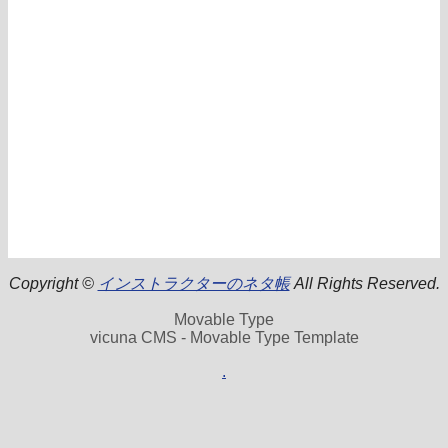
Copyright ©
インストラクターのネタ帳
All Rights Reserved.
Movable Type
vicuna CMS - Movable Type Template
.