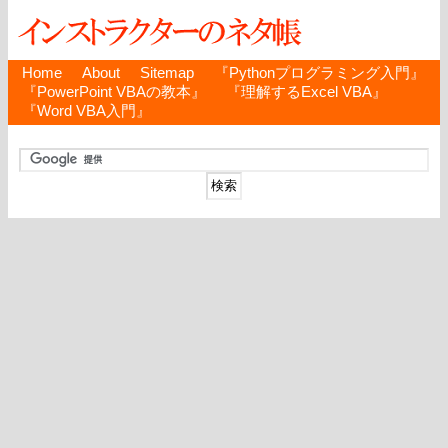
Home
About
Sitemap
『Pythonプログラミング入門』
『PowerPoint VBAの教本』
『理解するExcel VBA』
『Word VBA入門』