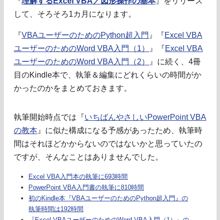
『
理解するExcel VBA／図形操作の基本
』をリリース
して、そろそろ1カ月になります。
『
VBAユーザーのためのPython超入門
』『
Excel VBA
ユーザーのためのWord VBA入門（1）
』『
Excel VBA
ユーザーのためのWord VBA入門（2）
』に続く、4冊
目のKindle本で、執筆＆編集にどれくらいの時間がか
かったのかをまとめておきます。
執筆開始時点では『
いちばんやさしいPowerPoint VBA
の教本
』に似た構成になる予感があったため、執筆時
間はそれほどかからないのではないかと思っていたの
ですが、そんなことはありませんでした。
Excel VBA入門本の執筆に693時間
PowerPoint VBA入門書の執筆に810時間
初のKindle本『VBAユーザーのためのPython超入門』の
執筆時間は192時間
『Excel VBAユーザーのためのWord VBA入門（1）』の