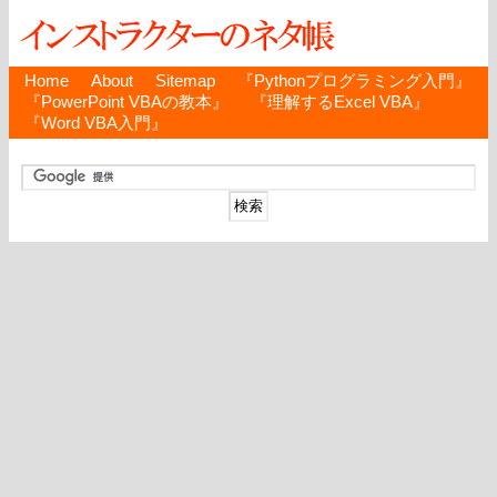
Home
About
Sitemap
『Pythonプログラミング入門』
『PowerPoint VBAの教本』
『理解するExcel VBA』
『Word VBA入門』