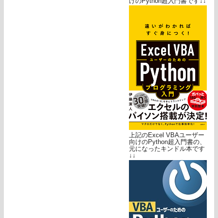
けのPython超入門書です↓↓
上記のExcel VBAユーザー
向けのPython超入門書の、
元になったキンドル本です
↓↓