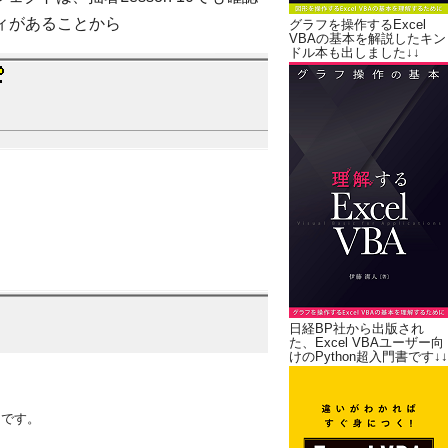
ティがあることから
グラフを操作するExcel
VBAの基本を解説したキン
ドル本も出しました↓↓
日経BP社から出版され
た、Excel VBAユーザー向
けのPython超入門書です↓↓
同じです。