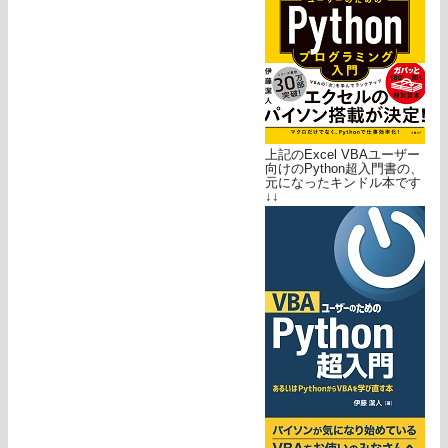
上記のExcel VBAユーザー
向けのPython超入門書の、
元になったキンドル本です
↓↓