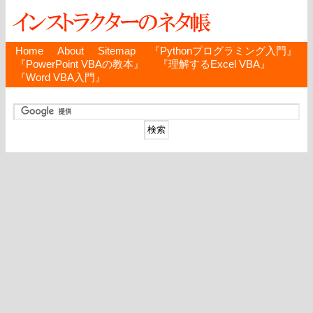
Home
About
Sitemap
『Pythonプログラミング入門』
『PowerPoint VBAの教本』
『理解するExcel VBA』
『Word VBA入門』