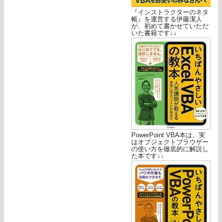
『インストラクターのネタ
帳』を運営する伊藤潔人
が、初めて書かせていただ
いた書籍です↓↓
PowerPoint VBA本は、実
はオブジェクトブラウザー
の使い方を徹底的に解説し
た本です↓↓